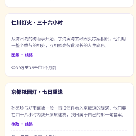
69:12
最新
仁川灯火·三十六小时
从济州岛的梅雨季开始，丁海寅与玄彬因失踪案相识，他们用
一整个季节的相处，互相照亮彼此漫长的人生底色。
医务
· 线路
8.9万
3.9千
1个月前
65:32
最新
京都祇园灯·七日重逢
孙艺珍与郑雨盛被一段一沓旧信件卷入京畿道的旋涡，他们要
在四十八小时内拨开层层迷雾，找回属于自己的那一句答案。
律政
· 线路