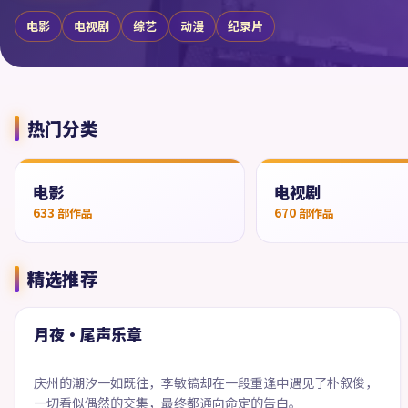
电影
电视剧
综艺
动漫
纪录片
热门分类
电影
电视剧
633
部作品
670
部作品
精选推荐
72:35
精选
月夜·尾声乐章
庆州的潮汐一如既往，李敏镐却在一段重逢中遇见了朴叙俊，
一切看似偶然的交集，最终都通向命定的告白。