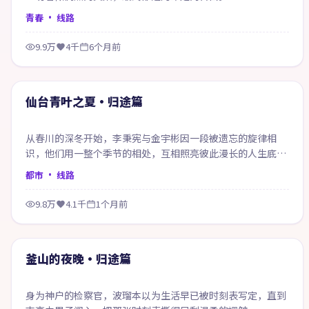
青春
· 线路
9.9万
4千
6个月前
64:03
精选
仙台青叶之夏·归途篇
从春川的深冬开始，李秉宪与金宇彬因一段被遗忘的旋律相
识，他们用一整个季节的相处，互相照亮彼此漫长的人生底
色。
都市
· 线路
9.8万
4.1千
1个月前
49:03
精选
釜山的夜晚·归途篇
身为神户的检察官，波瑠本以为生活早已被时刻表写定，直到