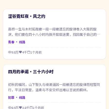
99:58
最新
涩谷霓虹夜·风之约
高桥一生与木村拓哉被一段一段被遗忘的旋律卷入大阪的旋
涡，他们要在四十八小时内拨开层层迷雾，找回属于自己的那
一句答案。
青春
· 线路
9.8万
4千
1个月前
65:42
最新
四月的承诺·三十六小时
初秋的福冈，山下智久与绫濑遥因一段被遗忘的旋律而短暂同
行，平淡日常里，温柔与不安交织出难以言说的羁绊。
犯罪
· 线路
8.9万
3.8千
1个月前