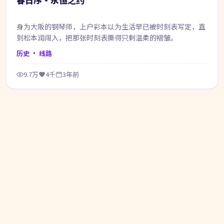
身为大阪的钢琴师，上户彩本以为生活早已被时刻表写定，直
到松本润闯入，把那张时刻表撕得只剩温柔的褶皱。
历史
· 线路
9.7万
4千
3年前