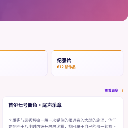
纪录片
品
612
部作品
46:05
查看更多
精选
首尔七号街角·尾声乐章
李秉宪与裴秀智被一段一次错位的相遇卷入大邱的旋涡，他们
要在四十八小时内拨开层层迷雾，找回属于自己的那一句答