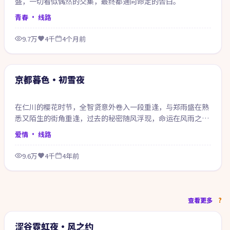
盛，一切看似偶然的交集，最终都通向命定的告白。
青春
· 线路
9.7万
4千
4个月前
56:20
精选
京都暮色·初雪夜
在仁川的樱花时节，全智贤意外卷入一段重逢，与郑雨盛在熟
悉又陌生的街角重逢，过去的秘密随风浮现，命运在风雨之间
悄然改写。
爱情
· 线路
9.6万
4千
4年前
99:58
查看更多
热门
涩谷霓虹夜·风之约