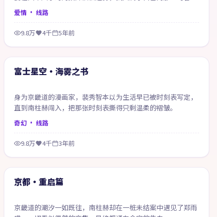
案。
爱情
· 线路
9.8万
4千
5年前
99:29
精选
富士星空·海雾之书
身为京畿道的漫画家，裴秀智本以为生活早已被时刻表写定，
直到南柱赫闯入，把那张时刻表撕得只剩温柔的褶皱。
奇幻
· 线路
9.8万
4千
3年前
64:06
精选
京都·重启篇
京畿道的潮汐一如既往，南柱赫却在一桩未结案中遇见了郑雨