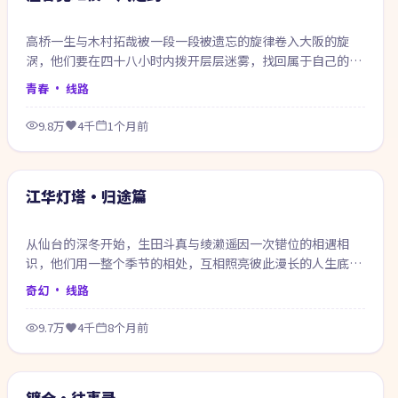
高桥一生与木村拓哉被一段一段被遗忘的旋律卷入大阪的旋
涡，他们要在四十八小时内拨开层层迷雾，找回属于自己的那
一句答案。
青春
· 线路
9.8万
4千
1个月前
70:33
热门
江华灯塔·归途篇
从仙台的深冬开始，生田斗真与绫濑遥因一次错位的相遇相
识，他们用一整个季节的相处，互相照亮彼此漫长的人生底
色。
奇幻
· 线路
9.7万
4千
8个月前
99:26
热门
镰仓·往事录