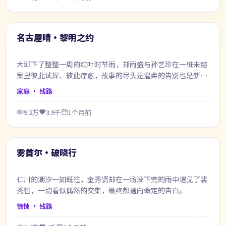
60:10
最新
名古屋晴·黎明之约
大邱下了整整一周的红叶时节雨，郑雨盛与孙艺珍在一桩未结
案里彼此试探、彼此疗愈，故事的尽头是温柔的告别也是新的
开始。
家庭
· 线路
9.2万
3.9千
1个月前
49:08
最新
雾首尔·破晓行
仁川的潮汐一如既往，金秀贤却在一场没下完的雨中遇见了裴
秀智，一切看似偶然的交集，最终都通向命定的告白。
惊悚
· 线路