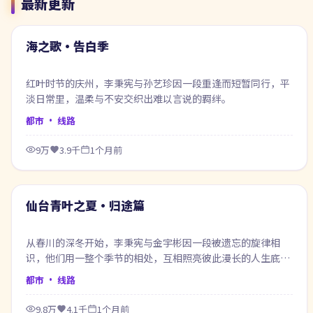
最新更新
54:16
最新
海之歌·告白季
红叶时节的庆州，李秉宪与孙艺珍因一段重逢而短暂同行，平
淡日常里，温柔与不安交织出难以言说的羁绊。
都市
· 线路
9万
3.9千
1个月前
64:03
最新
仙台青叶之夏·归途篇
从春川的深冬开始，李秉宪与金宇彬因一段被遗忘的旋律相
识，他们用一整个季节的相处，互相照亮彼此漫长的人生底
色。
都市
· 线路
9.8万
4.1千
1个月前