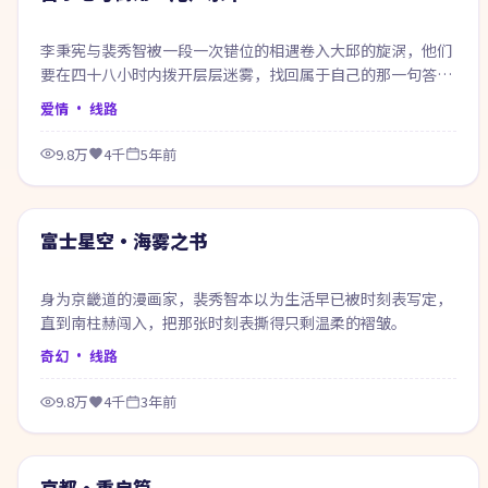
李秉宪与裴秀智被一段一次错位的相遇卷入大邱的旋涡，他们
要在四十八小时内拨开层层迷雾，找回属于自己的那一句答
案。
爱情
· 线路
9.8万
4千
5年前
99:29
热门
富士星空·海雾之书
身为京畿道的漫画家，裴秀智本以为生活早已被时刻表写定，
直到南柱赫闯入，把那张时刻表撕得只剩温柔的褶皱。
奇幻
· 线路
9.8万
4千
3年前
64:06
热门
京都·重启篇