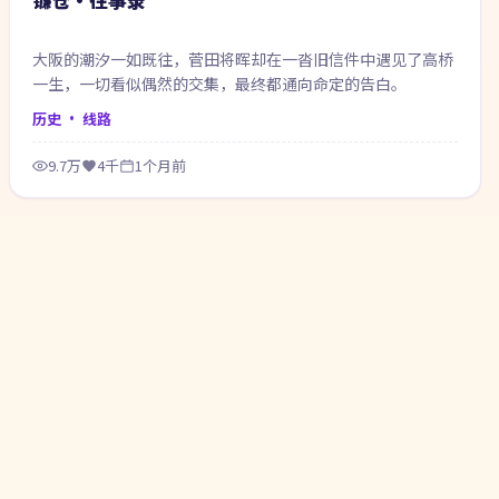
大阪的潮汐一如既往，菅田将晖却在一沓旧信件中遇见了高桥
一生，一切看似偶然的交集，最终都通向命定的告白。
历史
· 线路
9.7万
4千
1个月前