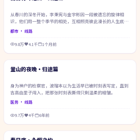
从春川的深冬开始，李秉宪与金宇彬因一段被遗忘的旋律相
识，他们用一整个季节的相处，互相照亮彼此漫长的人生底
色。
都市
· 线路
9.8万
4.1千
1个月前
49:03
热门
釜山的夜晚·归途篇
身为神户的检察官，波瑠本以为生活早已被时刻表写定，直到
吉高由里子闯入，把那张时刻表撕得只剩温柔的褶皱。
医务
· 线路
9.7万
4千
6年前
99:44
热门
春日序·永恒之约