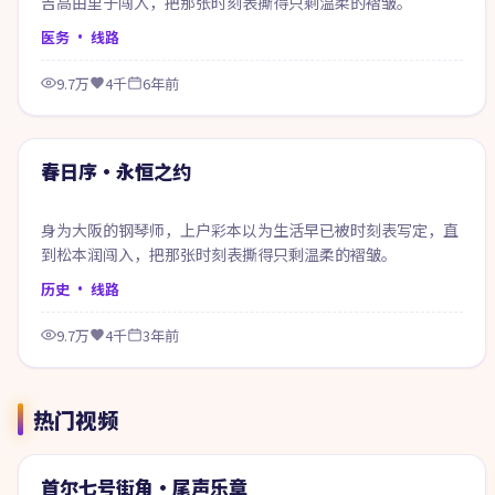
吉高由里子闯入，把那张时刻表撕得只剩温柔的褶皱。
医务
· 线路
9.7万
4千
6年前
99:44
精选
春日序·永恒之约
身为大阪的钢琴师，上户彩本以为生活早已被时刻表写定，直
到松本润闯入，把那张时刻表撕得只剩温柔的褶皱。
历史
· 线路
9.7万
4千
3年前
热门视频
46:05
热门
首尔七号街角·尾声乐章