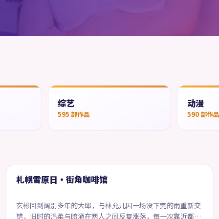
综艺
动漫
595
部作品
590
部作
64:49
精选
札幌雪原日·街角咖啡馆
玄彬回到阔别多年的大邱，与林允儿因一场没下完的雨重新交
错，旧时的温柔与暗涌在两人之间反复涨落，每一次靠近都像