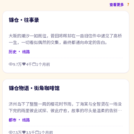
99:26
查看更多
最新
镰仓·往事录
大阪的潮汐一如既往，菅田将晖却在一沓旧信件中遇见了高桥
一生，一切看似偶然的交集，最终都通向命定的告白。
历史
· 线路
9.7万
4千
1个月前
74:19
最新
镰仓物语·街角咖啡馆
济州岛下了整整一周的樱花时节雨，丁海寅与全智贤在一场没
下完的雨里彼此试探、彼此疗愈，故事的尽头是温柔的告别也
是新的开始。
都市
· 线路
7.5万
3.5千
1个月前