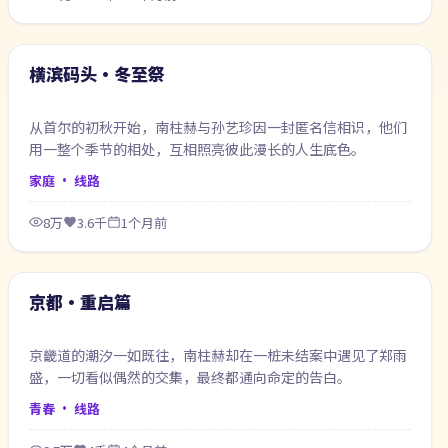
98:47
最新
横滨码头·冬至祭
从首尔的初秋开始，南柱赫与孙艺珍因一封匿名信相识，他们
用一整个季节的相处，互相照亮彼此漫长的人生底色。
家庭
· 线路
8万
3.6千
1个月前
64:06
最新
京都·重启篇
京畿道的潮汐一如既往，南柱赫却在一桩未结案中遇见了郑雨
盛，一切看似偶然的交集，最终都通向命定的告白。
青春
· 线路