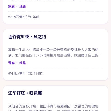
在赎回当年的失约。
家庭
· 线路
9.9万
4千
1年前
99:58
精选
涩谷霓虹夜·风之约
高桥一生与木村拓哉被一段一段被遗忘的旋律卷入大阪的旋
涡，他们要在四十八小时内拨开层层迷雾，找回属于自己的那
一句答案。
青春
· 线路
9.8万
4千
1个月前
70:33
精选
江华灯塔·归途篇
从仙台的深冬开始，生田斗真与绫濑遥因一次错位的相遇相