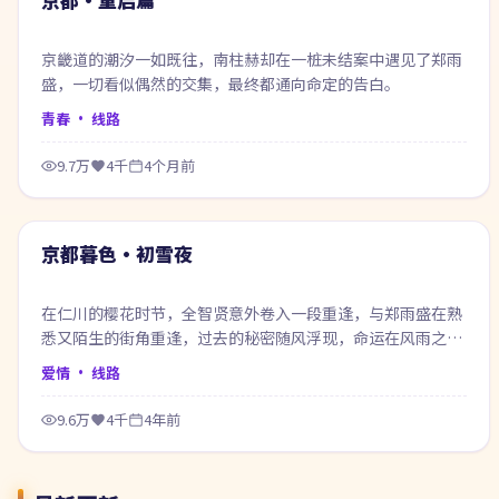
京畿道的潮汐一如既往，南柱赫却在一桩未结案中遇见了郑雨
盛，一切看似偶然的交集，最终都通向命定的告白。
青春
· 线路
9.7万
4千
4个月前
56:20
热门
京都暮色·初雪夜
在仁川的樱花时节，全智贤意外卷入一段重逢，与郑雨盛在熟
悉又陌生的街角重逢，过去的秘密随风浮现，命运在风雨之间
悄然改写。
爱情
· 线路
9.6万
4千
4年前