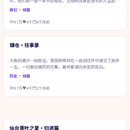
识，他们用一整个季节的相处，互相照亮彼此漫长的人生底
色。
奇幻
· 线路
9.7万
4千
8个月前
99:26
精选
镰仓·往事录
大阪的潮汐一如既往，菅田将晖却在一沓旧信件中遇见了高桥
一生，一切看似偶然的交集，最终都通向命定的告白。
历史
· 线路
9.7万
4千
1个月前
64:03
热门
仙台青叶之夏·归途篇